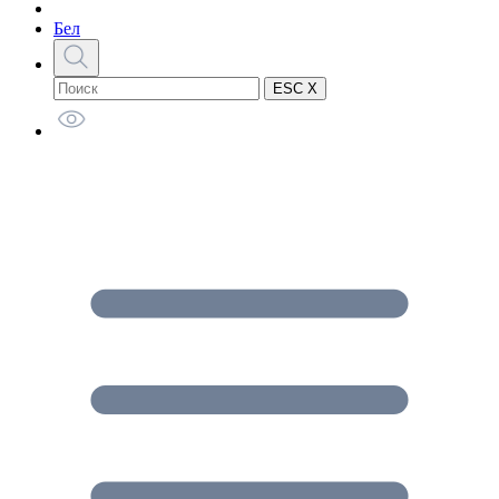
Бел
ESC X