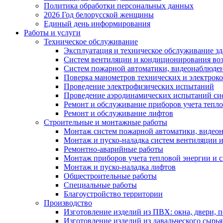
Политика обработки персональных данных
2026 Год белорусской женщины
Единый день информирования
Работы и услуги
Техническое обслуживание
Эксплуатация и техническое обслуживание з
Систем вентиляции и кондиционирования во
Систем пожарной автоматики, видеонаблюдени
Поверка манометров технических и электрок
Проведение электрофизических испытаний
Проведение аэродинамических испытаний си
Ремонт и обслуживание приборов учета тепло
Ремонт и обслуживание лифтов
Строительные и монтажные работы
Монтаж систем пожарной автоматики, видеона
Монтаж и пуско-наладка систем вентиляции 
Ремонтно-аварийные работы
Монтаж приборов учета тепловой энергии и с
Монтаж и пуско-наладка лифтов
Общестроительные работы
Специальные работы
Благоустройство территории
Производство
Изготовление изделий из ПВХ: окна, двери, 
Изготовление изделий из давальческого сырья