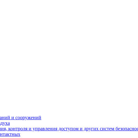
даний и сооружений
здуха
я, контроля и управления доступом и других систем безопасно
онтактных