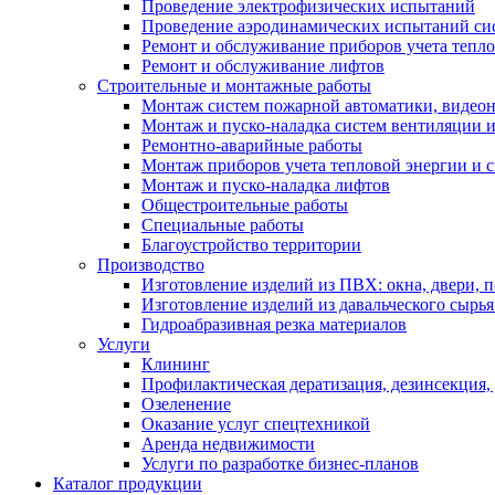
Проведение электрофизических испытаний
Проведение аэродинамических испытаний си
Ремонт и обслуживание приборов учета тепло
Ремонт и обслуживание лифтов
Строительные и монтажные работы
Монтаж систем пожарной автоматики, видеона
Монтаж и пуско-наладка систем вентиляции 
Ремонтно-аварийные работы
Монтаж приборов учета тепловой энергии и с
Монтаж и пуско-наладка лифтов
Общестроительные работы
Специальные работы
Благоустройство территории
Производство
Изготовление изделий из ПВХ: окна, двери, 
Изготовление изделий из давальческого сырья
Гидроабразивная резка материалов
Услуги
Клининг
Профилактическая дератизация, дезинсекция,
Озеленение
Оказание услуг спецтехникой
Аренда недвижимости
Услуги по разработке бизнес-планов
Каталог продукции