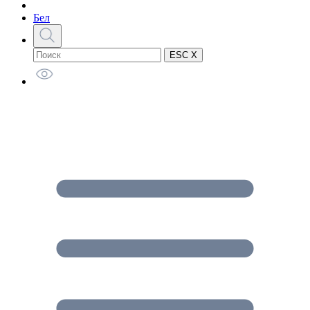
Бел
ESC X