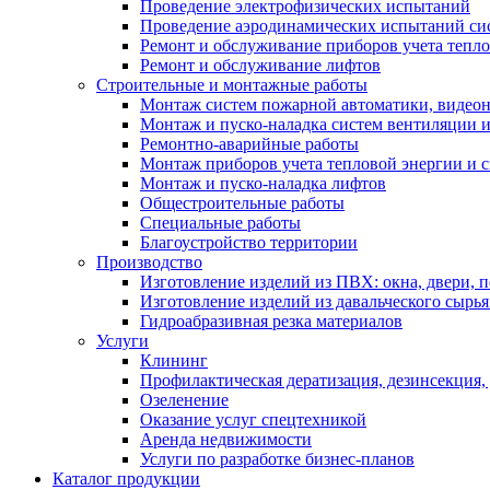
Проведение электрофизических испытаний
Проведение аэродинамических испытаний си
Ремонт и обслуживание приборов учета тепло
Ремонт и обслуживание лифтов
Строительные и монтажные работы
Монтаж систем пожарной автоматики, видеона
Монтаж и пуско-наладка систем вентиляции 
Ремонтно-аварийные работы
Монтаж приборов учета тепловой энергии и с
Монтаж и пуско-наладка лифтов
Общестроительные работы
Специальные работы
Благоустройство территории
Производство
Изготовление изделий из ПВХ: окна, двери, 
Изготовление изделий из давальческого сырья
Гидроабразивная резка материалов
Услуги
Клининг
Профилактическая дератизация, дезинсекция,
Озеленение
Оказание услуг спецтехникой
Аренда недвижимости
Услуги по разработке бизнес-планов
Каталог продукции