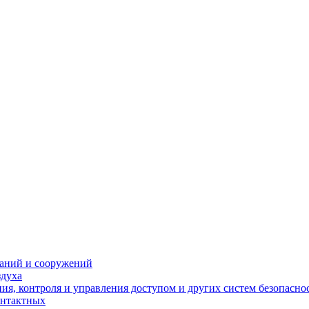
даний и сооружений
здуха
я, контроля и управления доступом и других систем безопасно
онтактных