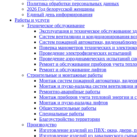
Политика обработки персональных данных
2026 Год белорусской женщины
Единый день информирования
Работы и услуги
Техническое обслуживание
Эксплуатация и техническое обслуживание з
Систем вентиляции и кондиционирования во
Систем пожарной автоматики, видеонаблюдени
Поверка манометров технических и электрок
Проведение электрофизических испытаний
Проведение аэродинамических испытаний си
Ремонт и обслуживание приборов учета тепло
Ремонт и обслуживание лифтов
Строительные и монтажные работы
Монтаж систем пожарной автоматики, видеона
Монтаж и пуско-наладка систем вентиляции 
Ремонтно-аварийные работы
Монтаж приборов учета тепловой энергии и с
Монтаж и пуско-наладка лифтов
Общестроительные работы
Специальные работы
Благоустройство территории
Производство
Изготовление изделий из ПВХ: окна, двери, 
Изготовление изделий из давальческого сырья