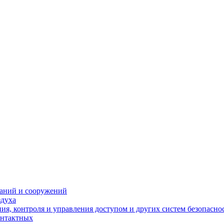
даний и сооружений
здуха
я, контроля и управления доступом и других систем безопасно
онтактных