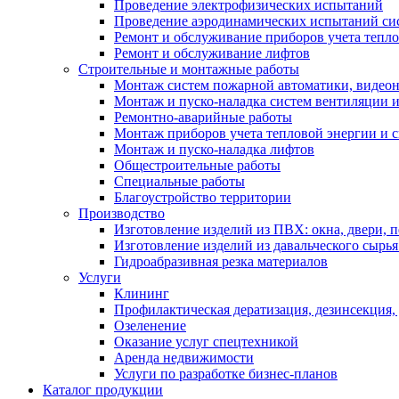
Проведение электрофизических испытаний
Проведение аэродинамических испытаний си
Ремонт и обслуживание приборов учета тепло
Ремонт и обслуживание лифтов
Строительные и монтажные работы
Монтаж систем пожарной автоматики, видеона
Монтаж и пуско-наладка систем вентиляции 
Ремонтно-аварийные работы
Монтаж приборов учета тепловой энергии и с
Монтаж и пуско-наладка лифтов
Общестроительные работы
Специальные работы
Благоустройство территории
Производство
Изготовление изделий из ПВХ: окна, двери, 
Изготовление изделий из давальческого сырья
Гидроабразивная резка материалов
Услуги
Клининг
Профилактическая дератизация, дезинсекция,
Озеленение
Оказание услуг спецтехникой
Аренда недвижимости
Услуги по разработке бизнес-планов
Каталог продукции