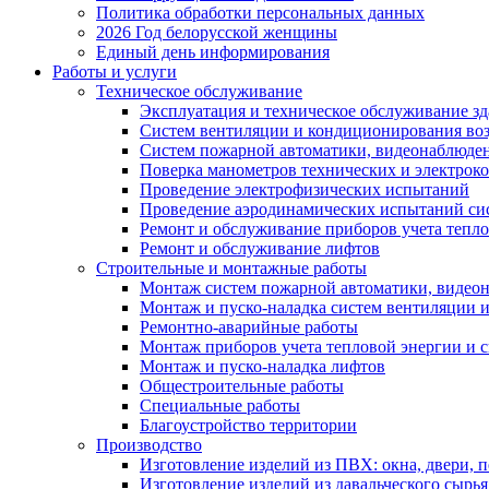
Политика обработки персональных данных
2026 Год белорусской женщины
Единый день информирования
Работы и услуги
Техническое обслуживание
Эксплуатация и техническое обслуживание з
Систем вентиляции и кондиционирования во
Систем пожарной автоматики, видеонаблюдени
Поверка манометров технических и электрок
Проведение электрофизических испытаний
Проведение аэродинамических испытаний си
Ремонт и обслуживание приборов учета тепло
Ремонт и обслуживание лифтов
Строительные и монтажные работы
Монтаж систем пожарной автоматики, видеона
Монтаж и пуско-наладка систем вентиляции 
Ремонтно-аварийные работы
Монтаж приборов учета тепловой энергии и с
Монтаж и пуско-наладка лифтов
Общестроительные работы
Специальные работы
Благоустройство территории
Производство
Изготовление изделий из ПВХ: окна, двери, 
Изготовление изделий из давальческого сырья