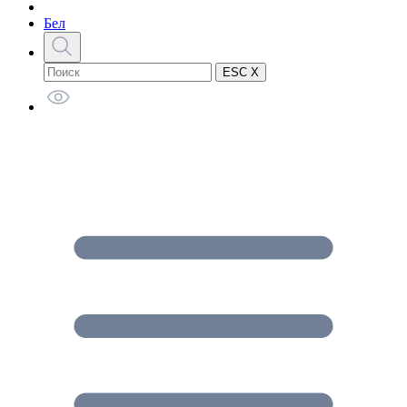
Бел
ESC X